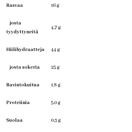
Rasvaa
16 g
josta
4,7 g
tyydyttyneitä
Hiilihydraatteja
44 g
josta sokeria
25 g
Ravintokuitua
1,8 g
Proteiinia
5,0 g
Suolaa
0,3 g