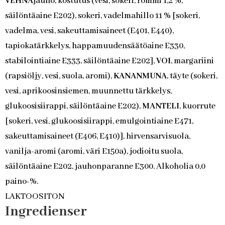
VEHNÄ
jauho, kostutus (vesi, sokeri, rommi 1,2 %,
säilöntäaine E202), sokeri, vadelmahillo 11 % [sokeri,
vadelma, vesi, sakeuttamisaineet (E401, E440),
tapiokatärkkelys, happamuudensäätöaine E330,
stabilointiaine E333, säilöntäaine E202],
VOI
, margariini
(rapsiöljy, vesi, suola, aromi),
KANANMUNA
, täyte (sokeri,
vesi, aprikoosinsiemen, muunnettu tärkkelys,
glukoosisiirappi, säilöntäaine E202),
MANTELI
, kuorrute
[sokeri, vesi, glukoosisiirappi, emulgointiaine E471,
sakeuttamisaineet (E406, E410)], hirvensarvisuola,
vanilja-aromi (aromi, väri E150a), jodioitu suola,
säilöntäaine E202, jauhonparanne E300. Alkoholia 0,0
paino-%.
LAKTOOSITON
Ingredienser