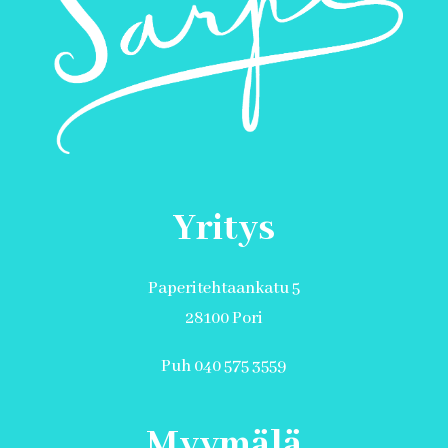
Yritys
Paperitehtaankatu 5
28100 Pori
Puh 040 575 3559
Myymälä