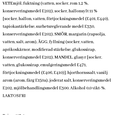
VETE
mjöl, fuktning (vatten, socker, rom 1,2 %,
konserveringsmedel E202), socker, hallonsylt 11 %
[socker, hallon, vatten, förtjockningsmedel (E401, E440),
tapiokastärkelse, surhetsreglerande medel E330,
konserveringsmedel E202),
SMÖR
, margarin (rapsolja,
vatten, salt, arom),
ÄGG
, fyllning (socker, vatten,
aprikoskärnor, modifierad stärkelse, glukossirap,
konserveringsmedel E202),
MANDEL
, glasyr [socker,
vatten, glukossirap, emulgeringsmedel E471,
förtjockningsmedel (E406, E410)], hjorthornssalt, vanilj
arom (arom, färg E150a), joderat salt, konserveringsmedel
E202, mjölbehandlingsmedel E300. Alkohol 0,0 vikt-%.
LAKTOSFRI