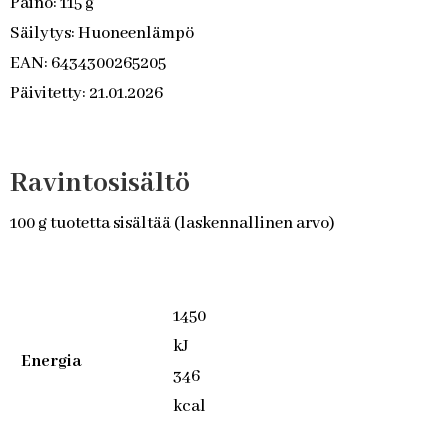
Paino: 115 g
Säilytys: Huoneenlämpö
EAN: 6434300265205
Päivitetty: 21.01.2026
Ravintosisältö
100 g tuotetta sisältää (laskennallinen arvo)
1450
kJ
Energia
346
kcal